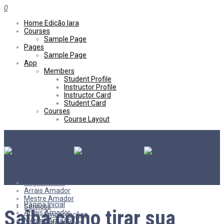
0
Home Edição Iara
Courses
Sample Page
Pages
Sample Page
App
Members
Student Profile
Instructor Profile
Instructor Card
Student Card
Courses
Course Layout
Página Inicial
Arrais Amador
Mestre Amador
Página Inicial
Serviços
Saiba como tirar sua
Arrais Amador
Embarcações
Mestre Amador
Habilitações