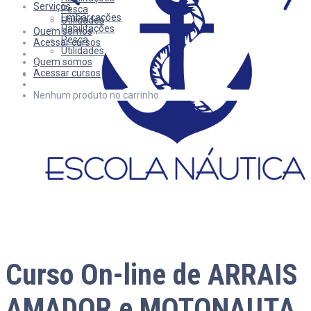
Serviços
Pesca
Embarcações
Utilidades
Habilitações
Quem somos
Pesca
Acessar cursos
Utilidades
Quem somos
Acessar cursos
Nenhum produto no carrinho.
Curso On-line de ARRAIS
AMADOR e MOTONAUTA