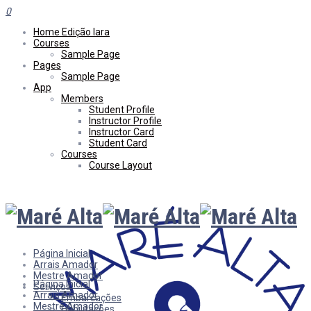
0
Home Edição Iara
Courses
Sample Page
Pages
Sample Page
App
Members
Student Profile
Instructor Profile
Instructor Card
Student Card
Courses
Course Layout
Página Inicial
Arrais Amador
Mestre Amador
Página Inicial
Serviços
Arrais Amador
Embarcações
Mestre Amador
Habilitações