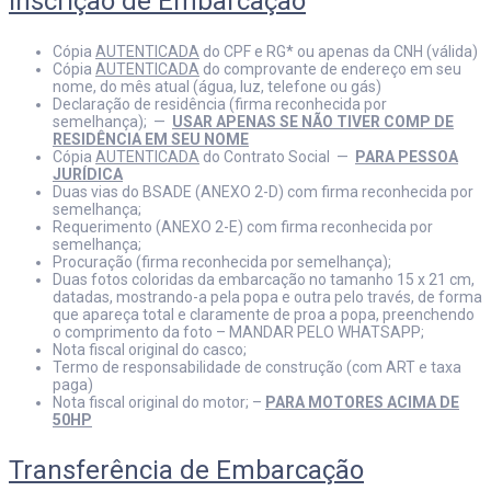
Inscrição de Embarcação
Cópia
AUTENTICADA
do CPF e RG* ou apenas da CNH (válida)
Cópia
AUTENTICADA
do comprovante de endereço em seu
nome, do mês atual (água, luz, telefone ou gás)
Declaração de residência (firma reconhecida por
semelhança); —
USAR APENAS SE NÃO TIVER COMP DE
RESIDÊNCIA EM SEU NOME
Cópia
AUTENTICADA
do Contrato Social —
PARA PESSOA
JURÍDICA
Duas vias do BSADE (ANEXO 2-D) com firma reconhecida por
semelhança;
Requerimento (ANEXO 2-E) com firma reconhecida por
semelhança;
Procuração (firma reconhecida por semelhança);
Duas fotos coloridas da embarcação no tamanho 15 x 21 cm,
datadas, mostrando-a pela popa e outra pelo través, de forma
que apareça total e claramente de proa a popa, preenchendo
o comprimento da foto – MANDAR PELO WHATSAPP;
Nota fiscal original do casco;
Termo de responsabilidade de construção (com ART e taxa
paga)
Nota fiscal original do motor; –
PARA MOTORES ACIMA DE
50HP
Transferência de Embarcação