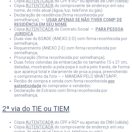
Cópia
AUTENTICADA
do CPF e RG* ou apenas da CNH (válida)
Cópia
AUTENTICADA
do comprovante de endereço em seu
nome, do mês atual (água, luz, telefone ou gás)
Declaração de residência (firma reconhecida por
semelhança); —
USAR APENAS SE NÃO TIVER COMP DE
RESIDÊNCIA EM SEU NOME
Cópia
AUTENTICADA
do Contrato Social —
PARA PESSOA
JURÍDICA
Duas vias do BSADE (ANEXO 2-D) com firma reconhecida por
semelhança;
Requerimento (ANEXO 2-E) com firma reconhecida por
semelhança;
Procuração (firma reconhecida por semelhança);
Duas fotos coloridas da embarcação no tamanho 15 x 21 cm,
datadas, mostrando-a pela popa e outra pelo través, de forma
que apareça total e claramente de proa a popa, preenchendo
o comprimento da foto – – MANDAR PELO WHATSAPP;
Recibo de compra e venda com firma reconhecida
por
autenticidade
do comprador e vendedor;
Declaração de Extravio com firma reconhecida por
semelhança;
2ª via do TIE ou TIEM
Cópia
AUTENTICADA
do CPF e RG* ou apenas da CNH (válida)
Cópia
AUTENTICADA
do comprovante de endereço em seu
nome, do mês atual (água, luz, telefone ou gás)