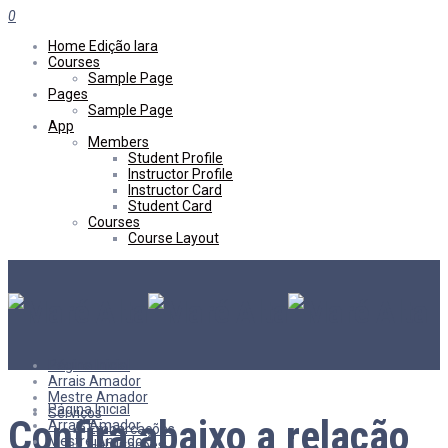
0
Home Edição Iara
Courses
Sample Page
Pages
Sample Page
App
Members
Student Profile
Instructor Profile
Instructor Card
Student Card
Courses
Course Layout
Página Inicial
Arrais Amador
Mestre Amador
Página Inicial
Serviços
Confira abaixo a relação
Arrais Amador
Embarcações
Mestre Amador
Habilitações