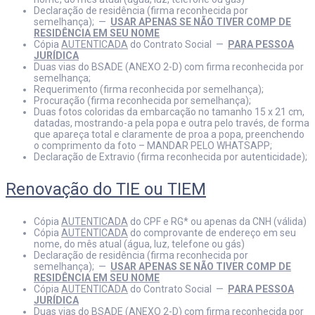
Declaração de residência (firma reconhecida por
semelhança); —
USAR APENAS SE NÃO TIVER COMP DE
RESIDÊNCIA EM SEU NOME
Cópia
AUTENTICADA
do Contrato Social —
PARA PESSOA
JURÍDICA
Duas vias do BSADE (ANEXO 2-D) com firma reconhecida por
semelhança;
Requerimento (firma reconhecida por semelhança);
Procuração (firma reconhecida por semelhança);
Duas fotos coloridas da embarcação no tamanho 15 x 21 cm,
datadas, mostrando-a pela popa e outra pelo través, de forma
que apareça total e claramente de proa a popa, preenchendo
o comprimento da foto – MANDAR PELO WHATSAPP;
Declaração de Extravio (firma reconhecida por autenticidade);
Renovação do TIE ou TIEM
Cópia
AUTENTICADA
do CPF e RG* ou apenas da CNH (válida)
Cópia
AUTENTICADA
do comprovante de endereço em seu
nome, do mês atual (água, luz, telefone ou gás)
Declaração de residência (firma reconhecida por
semelhança); —
USAR APENAS SE NÃO TIVER COMP DE
RESIDÊNCIA EM SEU NOME
Cópia
AUTENTICADA
do Contrato Social —
PARA PESSOA
JURÍDICA
Duas vias do BSADE (ANEXO 2-D) com firma reconhecida por