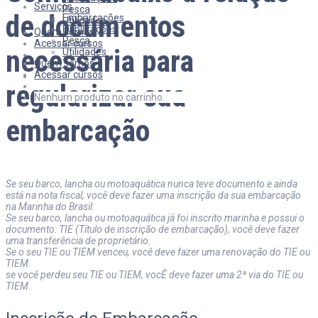
Serviços
Pesca
de documentos
Embarcações
Utilidades
Habilitações
Quem somos
Pesca
Acessar cursos
necessária para
Utilidades
Quem somos
Acessar cursos
regularizar sua
Nenhum produto no carrinho.
embarcação
Se seu barco, lancha ou motoaquática nunca teve documento e ainda
está na nota fiscal, você deve fazer uma inscrição da sua embarcação
na Marinha do Brasil.
Se seu barco, lancha ou motoaquática já foi inscrito marinha e possui o
documento: TIE (Título de inscrição de embarcação), você deve fazer
uma transferência de proprietário.
Se o seu TIE ou TIEM venceu, você deve fazer uma renovação do TIE ou
TIEM.
se você perdeu seu TIE ou TIEM, vocÊ deve fazer uma 2ª via do TIE ou
TIEM.