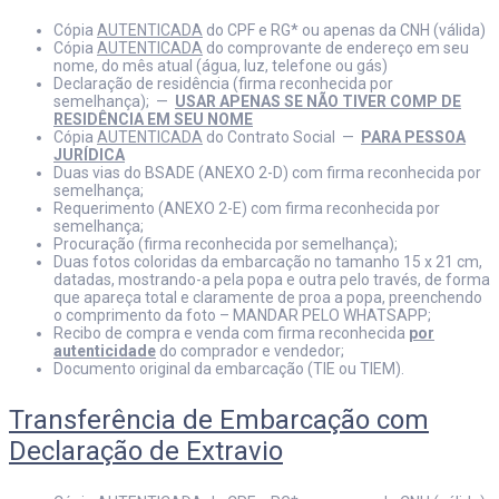
Cópia
AUTENTICADA
do CPF e RG* ou apenas da CNH (válida)
Cópia
AUTENTICADA
do comprovante de endereço em seu
nome, do mês atual (água, luz, telefone ou gás)
Declaração de residência (firma reconhecida por
semelhança); —
USAR APENAS SE NÃO TIVER COMP DE
RESIDÊNCIA EM SEU NOME
Cópia
AUTENTICADA
do Contrato Social —
PARA PESSOA
JURÍDICA
Duas vias do BSADE (ANEXO 2-D) com firma reconhecida por
semelhança;
Requerimento (ANEXO 2-E) com firma reconhecida por
semelhança;
Procuração (firma reconhecida por semelhança);
Duas fotos coloridas da embarcação no tamanho 15 x 21 cm,
datadas, mostrando-a pela popa e outra pelo través, de forma
que apareça total e claramente de proa a popa, preenchendo
o comprimento da foto – MANDAR PELO WHATSAPP;
Recibo de compra e venda com firma reconhecida
por
autenticidade
do comprador e vendedor;
Documento original da embarcação (TIE ou TIEM).
Transferência de Embarcação com
Declaração de Extravio