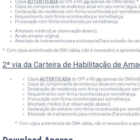
Cópia
AUTENTICADA
do CPF e RG
ou
apenas da CNH(válida); *
Cópia do comprovante de endereço atual em seu nome (água, lu
Declaração de residência com firma reconhecida por semelhanç
Requerimento com firma reconhecida por semelhança;
Procuração com firma reconhecida por semelhança;
Atestado médico(Ler observação abaixo);
Arrais amador original;
Atestado de treinamento para motonauta(Para inclusão da cat
* Com cópia autenticada da CNH válida, não é necessário a apresent
2ª via da Carteira de Habilitação de Ama
Cópia
AUTENTICADA
do CPF e RG
ou
apenas da CNH(váli
Cópia do comprovante de endereço atual em seu nome (ág
Declaração de residência com firma reconhecida por sem
Requerimento com firma reconhecida por semelhança;
Procuração com firma reconhecida por semelhança;
Atestado médico (Ler observação abaixo);
Declaração de extravio com firma reconhecida por seme
Atestado de treinamento para motonauta (Para inclusão
* Com cópia autenticada da CNH válida, não é necessário a ap