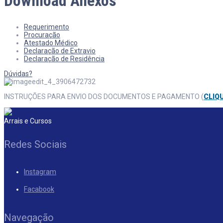
Download Anexos
Requerimento
Procuração
Atestado Médico
Declaração de Extravio
Declaração de Residência
Dúvidas?
INSTRUÇÕES PARA ENVIO DOS DOCUMENTOS E PAGAMENTO (
CLIQ
Arrais e Cursos
Redes Sociais
Instagram
Facabook
Navegação