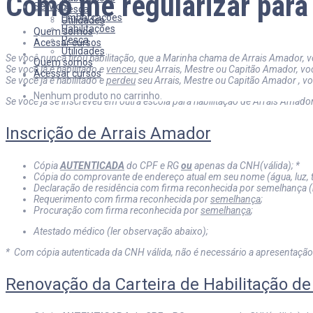
Como me regularizar para
Serviços
Pesca
Embarcações
Utilidades
Habilitações
Quem somos
Pesca
Acessar cursos
Utilidades
Se você nunca tirou habilitação, que a Marinha chama de Arrais Amador, v
Quem somos
Se você já é habilitado e
venceu
seu Arrais, Mestre ou Capitão Amador, vo
Acessar cursos
Se você já é habilitado e
perdeu
seu Arrais, Mestre ou Capitão Amador , vo
Nenhum produto no carrinho.
Se você já se inscreveu em outra escola para habilitação de Arrais Amador
Inscrição de Arrais Amador
Cópia
AUTENTICADA
do CPF e RG
ou
apenas da CNH(válida); *
Cópia do comprovante de endereço atual em seu nome (água, luz, t
Declaração de residência com firma reconhecida por semelhança (
Requerimento com firma reconhecida por
semelhança
;
Procuração com firma reconhecida por
semelhança
;
Atestado médico (ler observação abaixo);
* Com cópia autenticada da CNH válida, não é necessário a apresentação
Renovação da Carteira de Habilitação d