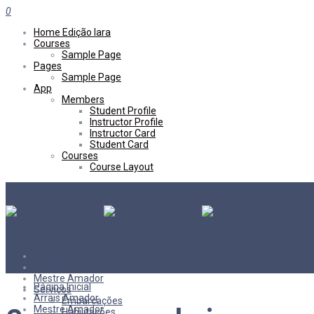
0
Home Edição Iara
Courses
Sample Page
Pages
Sample Page
App
Members
Student Profile
Instructor Profile
Instructor Card
Student Card
Courses
Course Layout
Página Inicial
Arrais Amador
Mestre Amador
Página Inicial
Serviços
Arrais Amador
Embarcações
Mestre Amador
Habilitações